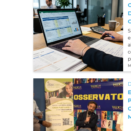
S
e
a
c
pa
M
D