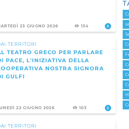
T
C
se
ARTEDÌ 23 GIUGNO 2026
134
Se
AI TERRITORI
C
AL TEATRO GRECO PER PARLARE
F
DI PACE, L'INIZIATIVA DELLA
C
COOPERATIVA NOSTRA SIGNORA
C
DI GULFI
C
H
C
UNEDÌ 22 GIUGNO 2026
103
AI TERRITORI