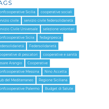
AGS
onfcooperative Sicilia
cooperative sociali
rvizio civile
servizio civile federsolidarietà
rvizio Civile Universale
selezione volontari
onfcooperative Siciia
fedagripesca
edersolidarietá
Federsolidarietà
ooperative di pescatori
cooperative e sanità
esare Arangio
Cooperative
onfcooperative Messina
Nino Accetta
ub del Mediterraneo
Regione Siciliana
onfcooperative Palermo
Budget di Salute