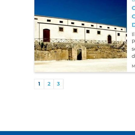
I
P
s
d
M
1
2
3