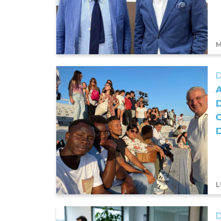
M
D
L
D