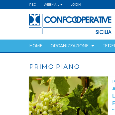
PEC
WEBMAIL
LOGIN
HOME
ORGANIZZAZIONE
FEDE
PRIMO PIANO