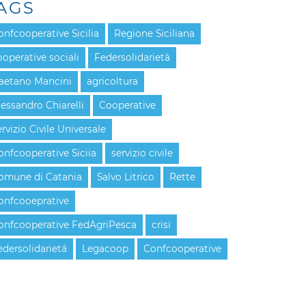
AGS
onfcooperative Sicilia
Regione Siciliana
ooperative sociali
Federsolidarietà
aetano Mancini
agricoltura
lessandro Chiarelli
Cooperative
rvizio Civile Universale
onfcooperative Siciia
servizio civile
omune di Catania
Salvo Litrico
Rette
onfcooeprative
onfcooperative FedAgriPesca
crisi
edersolidarietá
Legacoop
Confcooperative