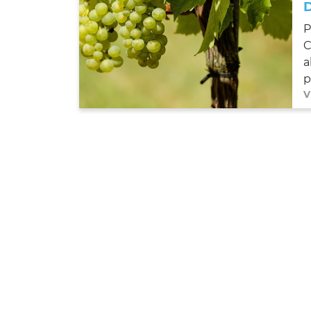
P
C
a
p
V