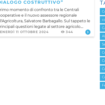
T
DIALOGO COSTRUTTIVO”
rimo momento di confronto tra le Centrali
C
ooperative e il nuovo assessore regionale
c
ll'Agricoltura, Salvatore Barbagallo. Sul tappeto le
rincipali questioni legate al settore agricolo....
G
ENERDÌ 11 OTTOBRE 2024
344
A
Se
C
C
C
C
F